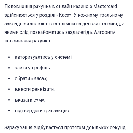
Поповнення рахунка в онлайн казино з Mastercard
здійснюється у розділі «Каса». У кожному гральному
закладі встановлені свої ліміти на депозит та вивід, з
якими слід познайомитись заздалегідь. Алгоритм
поповнення рахунка:
авторизуватись у системі;
зайти у профіль;
обрати «Каса»;
ввести реквізити;
вказати суму;
підтвердити транзакцію.
Зарахування відбувається протягом декількох секунд.