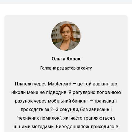
Ольга Козак
Головна редакторка сайту
Платежі через Mastercard — це той варіант, що
ніколи мене не підводив. Я регулярно поповнюю
рахунок через мобільний банкінг — транзакції
проходять за 2–3 секунди, без зависань і
“технічних помилок”, які часто трапляються з
іншими методами. Виведення теж приходило в