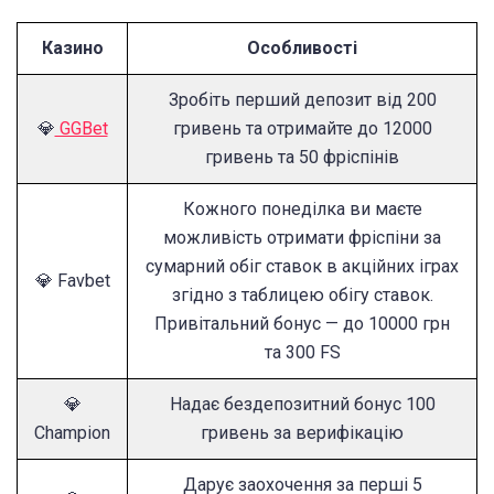
Казино
Особливості
Зробіть перший депозит від 200
💎
GGBet
гривень та отримайте до 12000
гривень та 50 фріспінів
Кожного понеділка ви маєте
можливість отримати фріспіни за
сумарний обіг ставок в акційних іграх
💎 Favbet
згідно з таблицею обігу ставок.
Привітальний бонус — до 10000 грн
та 300 FS
💎
Надає бездепозитний бонус 100
Champion
гривень за верифікацію
Дарує заохочення за перші 5