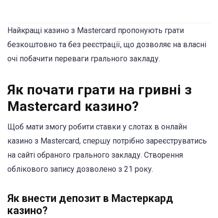
Найкращі казино з Mastercard пропонують грати
безкоштовно та без реєстрації, що дозволяє на власні
очі побачити переваги грального закладу.
Як почати грати на гривні з
Mastercard казино?
Щоб мати змогу робити ставки у слотах в онлайн
казино з Mastercard, спершу потрібно зареєструватись
на сайті обраного грального закладу. Створення
облікового запису дозволено з 21 року.
Як внести депозит в Мастеркард
казино?