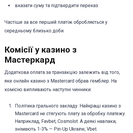
вказати суму та підтвердити переказ.
Частіше за все перший платіж обробляється у
середньому близько доби.
Комісії у казино з
Мастеркард
Додаткова оплата за транзакцію залежить від того,
яке онлайн казино з Mastercard обрав гемблер. На
комісію випливають наступні чинники:
Політика грального закладу. Найкращі казино з
Mastercard не стягують плату за обробку платежу.
Наприклад, Favbet, Cosmolot. А деякі навпаки,
знімають 1-3% — Pin-Up Ukraine, Vbet.