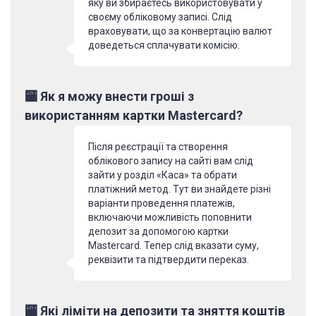
яку ви збираєтесь використовувати у
своєму обліковому записі. Слід
враховувати, що за конвертацію валют
доведеться сплачувати комісію.
🏧 Як я можу внести гроші з
використанням картки Mastercard?
Після реєстрації та створення
облікового запису на сайті вам слід
зайти у розділ «Каса» та обрати
платіжний метод. Тут ви знайдете різні
варіанти проведення платежів,
включаючи можливість поповнити
депозит за допомогою картки
Mastercard. Тепер слід вказати суму,
реквізити та підтвердити переказ.
🏧 Які ліміти на депозити та зняття коштів