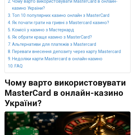
Чому варто використовувати MasterCard в онлайн-
казино України?
Топ 10 популярних казино онлайн з MasterCard
Як почати грати на гривні з Mastercard казино?
Комісії у казино з Мастеркард
Як обрати краще казино з MasterCard?
Альтернативи для платежів з Mastercard
Переваги внесення депозиту через карту Mastercard
Недоліки карти Mastercard в онлайн-казино
FAQ
Чому варто використовувати
MasterCard в онлайн-казино
України?