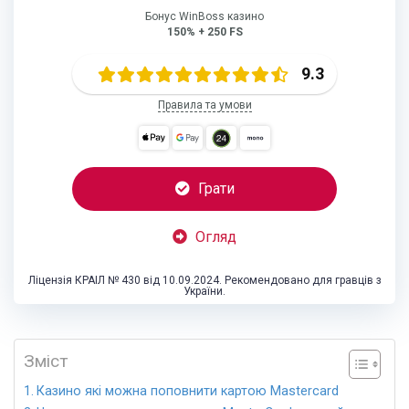
Бонус WinBoss казино
150% + 250 FS
9.3
Правила та умови
Грати
Огляд
Ліцензія КРАІЛ № 430 від 10.09.2024. Рекомендовано для гравців з
України.
Зміст
Казино які можна поповнити картою Mastercard