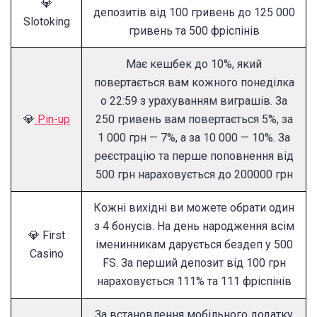
💎
депозитів від 100 гривень до 125 000
Slotoking
гривень та 500 фріспінів
Має кешбек до 10%, який
повертається вам кожного понеділка
о 22:59 з урахуванням виграшів. За
💎
Рin-up
250 гривень вам повертається 5%, за
1 000 грн — 7%, а за 10 000 — 10%. За
реєстрацію та перше поповнення від
500 грн нараховується до 200000 грн
Кожні вихідні ви можете обрати один
з 4 бонусів. На день народження всім
💎 First
іменинникам дарується бездеп у 500
Casino
FS. За перший депозит від 100 грн
нараховується 111% та 111 фріспінів
За встановлення мобільного додатку