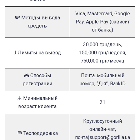
Visa, Mastercard, Google
💸 Методы вывода
Pay, Apple Pay (зависит
средств
от банка)
30,000 грн/день,
⤴️ Лимиты на вывод
150,000 грн/неделя,
750,000 грн/месяц
🎮 Способы
Почта, мобильный
регистрации
номер, “Дія”, BankID
⚠️ Минимальный
21
возраст клиента
Круглосуточный
онлайн-чат,
💬 Техподдержка
почта(
support@gorilla.ua