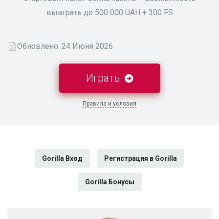
выиграть до 500 000 UAH + 300 FS
Обновлено: 24 Июня 2026
Играть
Правила и условия
Gorilla Вход
Регистрация в Gorilla
Gorilla Бонусы