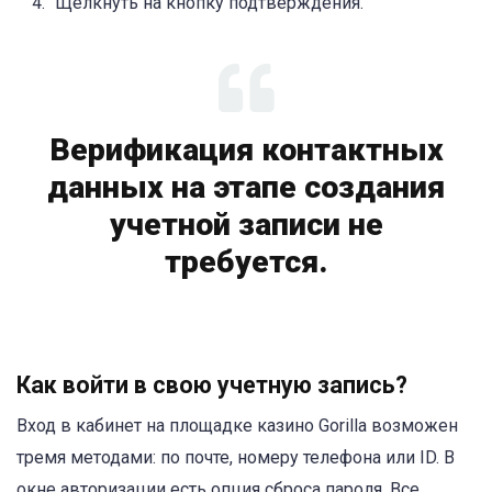
Щелкнуть на кнопку подтверждения.
Верификация контактных
данных на этапе создания
учетной записи не
требуется.
Как войти в свою учетную запись?
Вход в кабинет на площадке казино Gorilla возможен
тремя методами: по почте, номеру телефона или ID. В
окне авторизации есть опция сброса пароля. Все