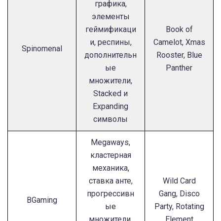
графика,
элементы
геймификаци
Book of
и, респины,
Camelot, Xmas
Spinomenal
дополнительн
Rooster, Blue
ые
Panther
множители,
Stacked и
Expanding
символы
Megaways,
кластерная
механика,
ставка анте,
Wild Card
прогрессивн
Gang, Disco
BGaming
ые
Party, Rotating
множители,
Element