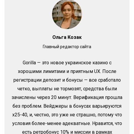
Ольга Козак
Главный редактор сайта
Gorilla — это новое украинское казино с
хорошими лимитами и приятным UX. После
регистрации депозит и бонусы — все сработало
четко, выплаты не тормозят, средства были
зачислены через 20 минут. Верификация прошла
без проблем. Вейджеры в бонусах варьируются
x25-40, и, честно, это уже не страшно, потому что
условия более-менее адекватные. Нравится, что
есть ретробонус 10% и миссии в рамках