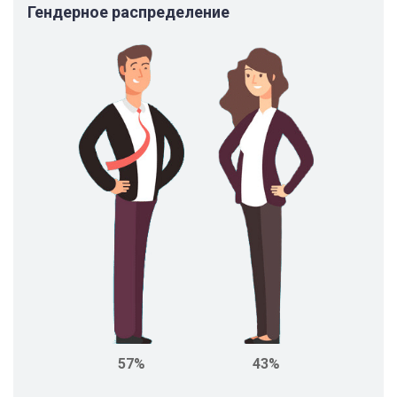
Гендерное распределение
57%
43%