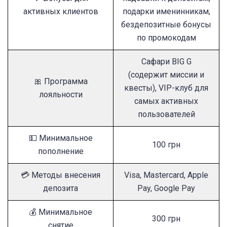
активных клиентов
подарки именинникам,
бездепозитные бонусы
по промокодам
Сафари BIG G
(содержит миссии и
🎀 Программа
квесты), VIP-клуб для
лояльности
самых активных
пользователей
💵 Минимальное
100 грн
пополнение
💳 Методы внесения
Visa, Mastercard, Apple
депозита
Pay, Google Pay
💰 Минимальное
300 грн
снятие