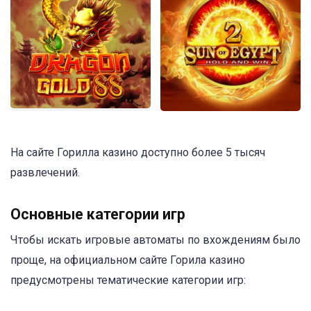
На сайте Горилла казино доступно более 5 тысяч
развлечений.
Основные категории игр
Чтобы искать игровые автоматы по вхождениям было
проще, на официальном сайте Горила казино
предусмотрены тематические категории игр: