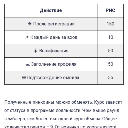
Действие
PNC
🔶 После регистрации
150
📌 Каждый день за вход
10
🎇 Верификация
50
💻 Заполнение профиля
50
🌐 Подтверждение емейла
55
Полученные пинкоины можно обменять. Курс зависит
от статуса в программе лояльности. Чем выше раунд
гемблера, тем более выгодный курс обмена. Общее
количество рангов – 9. От новичка до короля азарта.