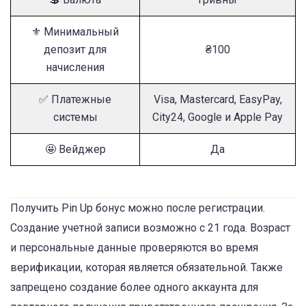
⚜️ Минимальный
депозит для
₴100
начисления
✅ Платежные
Visa, Mastercard, EasyPay,
системы
City24, Google и Apple Pay
🤩 Вейджер
Да
Получить Pin Up бонус можно после регистрации.
Создание учетной записи возможно с 21 года. Возраст
и персональные данные проверяются во время
верификации, которая является обязательной. Также
запрещено создание более одного аккаунта для