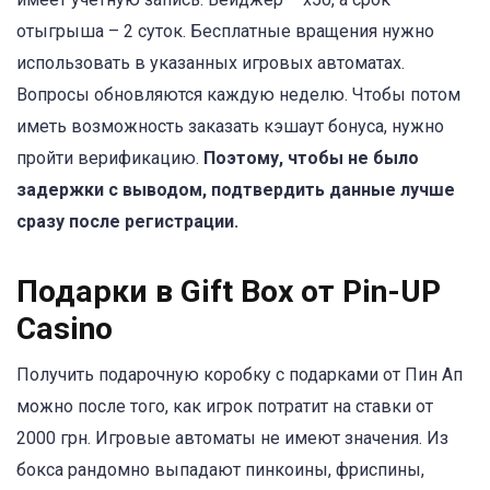
отыгрыша – 2 суток. Бесплатные вращения нужно
использовать в указанных игровых автоматах.
Вопросы обновляются каждую неделю. Чтобы потом
иметь возможность заказать кэшаут бонуса, нужно
пройти верификацию.
Поэтому, чтобы не было
задержки с выводом, подтвердить данные лучше
сразу после регистрации.
Подарки в Gift Box от Pin-UP
Casino
Получить подарочную коробку с подарками от Пин Ап
можно после того, как игрок потратит на ставки от
2000 грн. Игровые автоматы не имеют значения. Из
бокса рандомно выпадают пинкоины, фриспины,