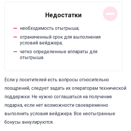
Недостатки
необходимость отыгрыша;
ограниченный срок для выполнения
условий вейджера;
четко определенные аппараты для
отыгрыша.
Если у посетителей есть вопросы относительно
поощрений, следует задать их операторам технической
поддержки. Не нужно соглашаться на получение
подарка, если нет возможности своевременно
выполнить условия вейджера. Все неотыгранные
бонусы аннулируются.