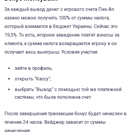
За каждый вывод денег с игрового счета Пин Ап
казино можно получить 100% от суммы налога,
который взимается в бюджет Украины. Сейчас это
19,5%. То есть, игорное заведение платит взносы за
клиента, а сумма налога возвращается игроку и он
получает весь выигрыш. Условия участия:
зайти в профиль;
открыть “Кассу”;
выбрать “Вывод” с помощью той же платежной
системы, что была пополнена счет.
После завершения транзакции бонус будет начислен в
течение 24 часов. Вейджер зависит от суммы
начисления: