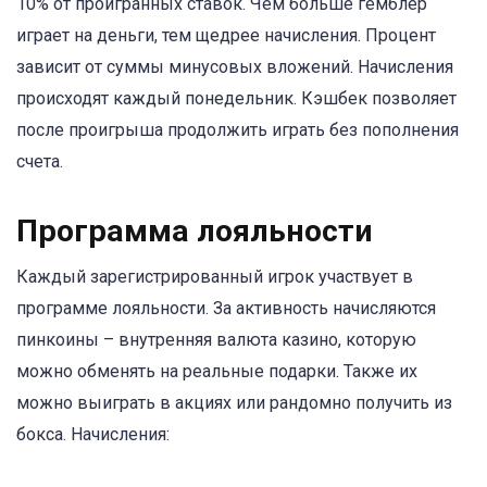
10% от проигранных ставок. Чем больше гемблер
играет на деньги, тем щедрее начисления. Процент
зависит от суммы минусовых вложений. Начисления
происходят каждый понедельник. Кэшбек позволяет
после проигрыша продолжить играть без пополнения
счета.
Программа лояльности
Каждый зарегистрированный игрок участвует в
программе лояльности. За активность начисляются
пинкоины – внутренняя валюта казино, которую
можно обменять на реальные подарки. Также их
можно выиграть в акциях или рандомно получить из
бокса. Начисления: