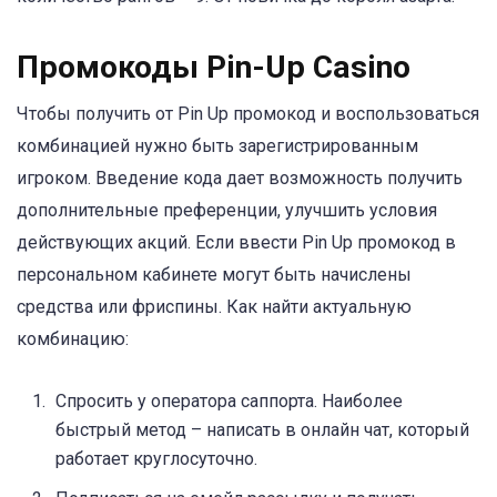
Промокоды Pin-Up Casino
Чтобы получить от Pin Up промокод и воспользоваться
комбинацией нужно быть зарегистрированным
игроком. Введение кода дает возможность получить
дополнительные преференции, улучшить условия
действующих акций. Если ввести Pin Up промокод в
персональном кабинете могут быть начислены
средства или фриспины. Как найти актуальную
комбинацию:
Спросить у оператора саппорта. Наиболее
быстрый метод – написать в онлайн чат, который
работает круглосуточно.