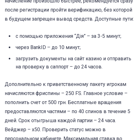
начисление произошло быстрее, рекомендуется сразу
после регистрации пройти верификацию, без которой
в будущем запрещен вывод средств. Доступные пути:
с помощью приложения “Дія” – за 3-5 минут;
через BankID – до 10 минут;
загрузить документы на сайт казино и отправить
на проверку в саппорт – до 24 часов.
Дополнительно к приветственному пакету игрокам
начисляются фриспины – 250 FS. Главное условие –
пополнить счет от 500 грн. Бесплатные вращения
предоставляются частями – по 40 спинов в течение 5
дней. Срок отыгрыша каждой партии – 24 часа.
Вейджер – х50. Проверить статус можно в
персональном кабинете. Максимальная ставка во